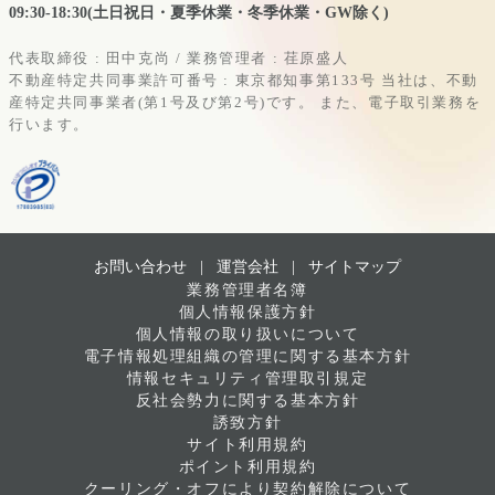
09:30-18:30(土日祝日・夏季休業・冬季休業・GW除く)
代表取締役 : 田中克尚 / 業務管理者 : 荏原盛人
不動産特定共同事業許可番号 : 東京都知事第133号
当社は、不動
産特定共同事業者(第1号及び第2号)です。
また、電子取引業務を
行います。
お問い合わせ |
運営会社
|
サイトマップ
業務管理者名簿
個人情報保護方針
個人情報の取り扱いについて
電子情報処理組織の管理に関する基本方針
情報セキュリティ管理取引規定
反社会勢力に関する基本方針
誘致方針
サイト利用規約
ポイント利用規約
クーリング・オフにより契約解除について