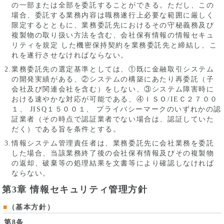
の一部または全部を委託することができる。ただし、この
場合、委託する業務内容は職務遂行上必要な範囲に厳しく
限定するとともに、業務委託先におけるその守秘義務及び
複製物の取り扱い方法を含む、会社保有情報の情報セキュ
リティを規定 した機密保持契約を業務委託先と締結し、こ
れを遂行させなければならない。
業務委託先の選定基準としては、①既に金融取引システム
の開発実績がある、②システムの構築にあたり再委託（子
会社及び関連会社を含む）をしない、③システム障害時に
おける速やかな対応が可能である、④ＩＳＯ/IEＣ２７００
１、 JISQ１５００１、 プライバシーマークのいずれかの認
証業者（その時点で認証業者でない場合は、認証していた
だく）である旨を条件とする。
情報システム管理責任者は、業務委託先に会社業務を委託
した場合、当該業務終了後の会社保有情報及びその複製物
の返却、破棄等の処理結果を文書等により確認しなければ
ならない。
第3章 情報セキュリティ管理方針
（基本方針）
第8条