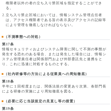
権限者以外の者の立ち入り禁区域を指定することができ
る。
立ち入り禁止区域においては、情報システム管埋点任者
は、アクセス権限者である旨の表示及びアクセスの記録等
により管理を徹底しなければならない。
（不測事態への対処）
第17条
情報セキュリティおよびシステム障害に関して不測の事態が
発生する恐れのある場合、または発生した場合には、情報シ
ステム管理責任者は関係部門および外部委託先と連携をと
り、これに迅速に対処するものとする。
（社内研修等の方法による従業員への周知徹底）
第18条
半年に１回程度または、関係法規の変更あり次第、各部門長
による研修の実施により周知徹底を図る。
（必要に応じ当該規定の見直し等の措置）
第19条