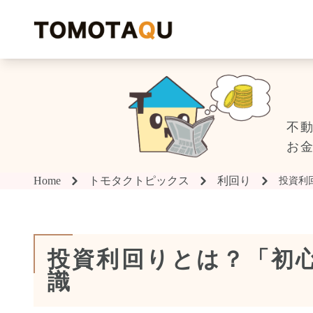
T
不
お
Home
トモタクトピックス
利回り
投資利
投資利回りとは？「初
識