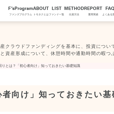
F’sProgram
ABOUT
LIST
METHOD
REPORT
FA
ファンズプログラム
トモタクとは
ファンド一覧
出資方法
運用実績
よくある
OMOTAQU TOPIX
動産クラウドファンディングを基本に、投資につい
金と資産形成について、休憩時間や通勤時間の暇つ
回りとは？「初心者向け」知っておきたい基礎知識
心者向け」知っておきたい基