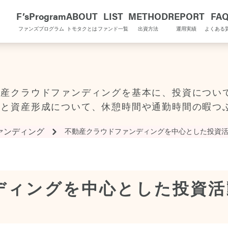
F’sProgram
ABOUT
LIST
METHOD
REPORT
FA
ファンズプログラム
トモタクとは
ファンド一覧
出資方法
運用実績
よくある
OMOTAQU TOPIX
動産クラウドファンディングを基本に、投資につい
金と資産形成について、休憩時間や通勤時間の暇つ
ァンディング
不動産クラウドファンディングを中心とした投資
ディングを中心とした投資活