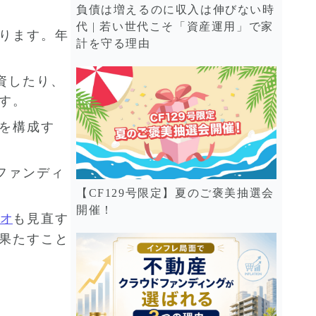
負債は増えるのに収入は伸びない時
代 | 若い世代こそ「資産運用」で家
ります。年
計を守る理由
資したり、
す。
を構成す
ファンディ
【CF129号限定】夏のご褒美抽選会
開催！
オ
も見直す
果たすこと