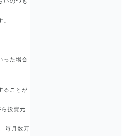
らいのつも
す。
いった場合
することが
がら投資元
す。毎月数万