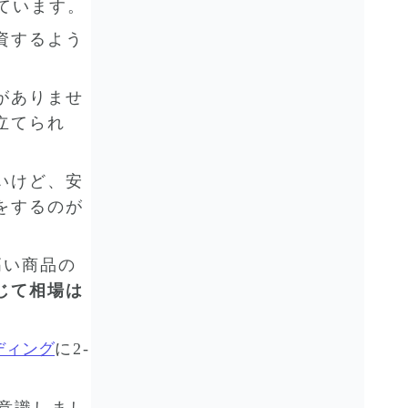
ています。
資するよう
がありませ
立てられ
いけど、安
をするのが
高い商品の
じて相場は
ディング
に2-