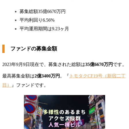
募集総額35億6670万円
平均利回り6.56%
平均運用期間は9.23ヶ月
ファンドの募集金額
2023年9月9日現在で、募集された総額は
35億6670万円
です。
最高募集金額は
2億3400万円
。『
トモタクCF19号（新宿二丁
目）
』ファンドです。