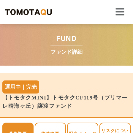
FUND
ファンド詳細
運用中｜完売
【トモタクMINI】トモタクCF119号（プリマー
レ晴海ヶ丘）譲渡ファンド
リスクについ