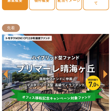
募集概要
物件概要
配当イメージ
て
先着